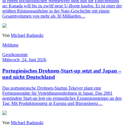
In einem hochpolitischen Wettbewerb steht nun die Entscheidung
an: Kanada will bis zu zwölf neue U-Boote kaufen. Es ist einer der
größten Rüstungsaufträge in der Nato-Geschichte mit einem
Gesamtvolumen von mehr als 30 Milliarden…
Von
Michael Radunski
Meldung
Geoökonomie
Mittwoch, 24. Juni 2026
Portugiesisches Drohnen-Start-up setzt auf Japan –
und nicht Deutschland
Das portugiesische Drohnen-Startup Tekever plant eine
Fertigungsstätte für Verteidigungsdrohnen in Japan. Das 2001
gegründete Start-up legt ein erstaunliches Expansionstempo an den
Tag: Mit Produktionsnetz in Europa und Büropräsenz…
Von
Michael Radunski