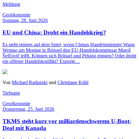
Meldung
Geoökonomie
Sonntag, 28. Juni 2026
EU und China: Droht ein Handelskrieg?
Es steht einiges auf dem Spiel, wenn Chinas Handelsminister Wang
Wentao am Montag in Brüssel den EU-Handelskommissar Maroš
Šefčovič trifft. Können sich Brüssel und Peking einigen? Oder droht
ein offener Handelskonflikt? Exporte…
Von
Michael Radunski
und
Christiane Kühl
Tiefgang
Geoökonomie
Donnerstag, 25. Juni 2026
TKMS steht kurz vor milliardenschwerem U-Boot-
Deal mit Kanada