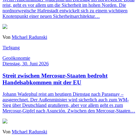
reist, geht es vor allem um die Sicherheit im hohen Norden. Die
nordnorwegische Hafenstadt entwickelt sich zu einem wichtigen
Knotenpunkt einer neuen Sicherheitsarchitektur…
Von
Michael Radunski
Tiefgang
Geoökonomie
Dienstag, 30. Juni 2026
Streit zwischen Mercosur-Staaten bedroht
Handelsabkommen mit der EU
Johann Wadephul reist am heutigen Dienstag nach Paraguay –
ausgerechnet. Der Außenminister wird sicherlich auch zum WM-
Sieg über Deutschland gratulieren, aber vor allem geht es zum
Mercosur-Gipfel nach Asunción. Zwischen den Mercosur-Staaten…
Von
Michael Radunski