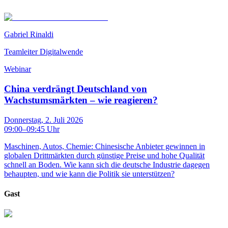
Gabriel Rinaldi
Teamleiter Digitalwende
Webinar
China verdrängt Deutschland von
Wachstumsmärkten – wie reagieren?
Donnerstag, 2. Juli 2026
09:00
–
09:45
Uhr
Maschinen, Autos, Chemie: Chinesische Anbieter gewinnen in
globalen Drittmärkten durch günstige Preise und hohe Qualität
schnell an Boden. Wie kann sich die deutsche Industrie dagegen
behaupten, und wie kann die Politik sie unterstützen?
Gast