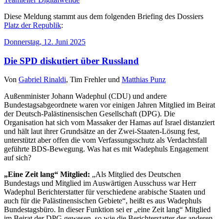
Diese Meldung stammt aus dem folgenden Briefing des Dossiers
Platz der Republik
:
Donnerstag, 12. Juni 2025
Die SPD diskutiert über Russland
Von
Gabriel Rinaldi
,
Tim Frehler
und
Matthias Punz
Außenminister Johann Wadephul (CDU) und andere
Bundestagsabgeordnete waren vor einigen Jahren Mitglied im Beirat
der Deutsch-Palästinensischen Gesellschaft (DPG). Die
Organisation hat sich vom Massaker der Hamas auf Israel distanziert
und hält laut ihrer Grundsätze an der Zwei-Staaten-Lösung fest,
unterstützt aber offen die vom Verfassungsschutz als Verdachtsfall
geführte BDS-Bewegung. Was hat es mit Wadephuls Engagement
auf sich?
„Eine Zeit lang“ Mitglied:
„Als Mitglied des Deutschen
Bundestags und Mitglied im Auswärtigen Ausschuss war Herr
Wadephul Berichterstatter für verschiedene arabische Staaten und
auch für die Palästinensischen Gebiete“, heißt es aus Wadephuls
Bundestagsbüro. In dieser Funktion sei er „eine Zeit lang“ Mitglied
im Beirat der DPG gewesen, so wie die Berichterstatter der anderen