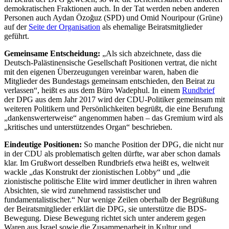
demokratischen Fraktionen auch. In der Tat werden neben anderen
Personen auch Aydan Özoğuz (SPD) und Omid Nouripour (Grüne)
auf der
Seite der Organisation
als ehemalige Beiratsmitglieder
geführt.
Gemeinsame Entscheidung:
„Als sich abzeichnete, dass die
Deutsch-Palästinensische Gesellschaft Positionen vertrat, die nicht
mit den eigenen Überzeugungen vereinbar waren, haben die
Mitglieder des Bundestags gemeinsam entschieden, den Beirat zu
verlassen“, heißt es aus dem Büro Wadephul. In einem
Rundbrief
der DPG aus dem Jahr 2017 wird der CDU-Politiker gemeinsam mit
weiteren Politikern und Persönlichkeiten begrüßt, die eine Berufung
„dankenswerterweise“ angenommen haben – das Gremium wird als
„kritisches und unterstützendes Organ“ beschrieben.
Eindeutige Positionen:
So manche Position der DPG, die nicht nur
in der CDU als problematisch gelten dürfte, war aber schon damals
klar. Im Grußwort desselben Rundbriefs etwa heißt es, weltweit
wackle „das Konstrukt der zionistischen Lobby“ und „die
zionistische politische Elite wird immer deutlicher in ihren wahren
Absichten, sie wird zunehmend rassistischer und
fundamentalistischer.“ Nur wenige Zeilen oberhalb der Begrüßung
der Beiratsmitglieder erklärt die DPG, sie unterstütze die BDS-
Bewegung. Diese Bewegung richtet sich unter anderem gegen
Waren aus Israel sowie die Zusammenarbeit in Kultur und