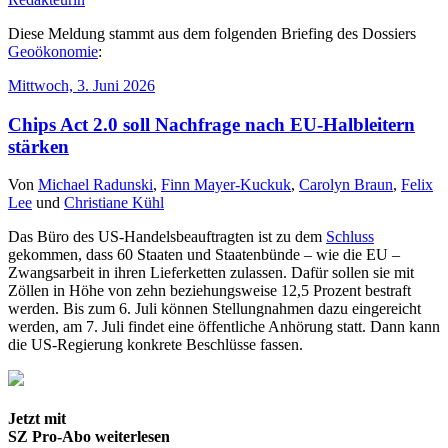
Diese Meldung stammt aus dem folgenden Briefing des Dossiers
Geoökonomie
:
Mittwoch, 3. Juni 2026
Chips Act 2.0 soll Nachfrage nach EU-Halbleitern
stärken
Von
Michael Radunski
,
Finn Mayer-Kuckuk
,
Carolyn Braun
,
Felix
Lee
und
Christiane Kühl
Das Büro des US-Handelsbeauftragten ist zu dem
Schluss
gekommen, dass 60 Staaten und Staatenbünde – wie die EU –
Zwangsarbeit in ihren Lieferketten zulassen. Dafür sollen sie mit
Zöllen in Höhe von zehn beziehungsweise 12,5 Prozent bestraft
werden. Bis zum 6. Juli können Stellungnahmen dazu eingereicht
werden, am 7. Juli findet eine öffentliche Anhörung statt. Dann kann
die US-Regierung konkrete Beschlüsse fassen.
Jetzt mit
SZ Pro-Abo weiterlesen