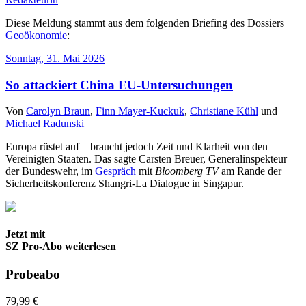
Diese Meldung stammt aus dem folgenden Briefing des Dossiers
Geoökonomie
:
Sonntag, 31. Mai 2026
So attackiert China EU-Untersuchungen
Von
Carolyn Braun
,
Finn Mayer-Kuckuk
,
Christiane Kühl
und
Michael Radunski
Europa rüstet auf – braucht jedoch Zeit und Klarheit von den
Vereinigten Staaten. Das sagte Carsten Breuer, Generalinspekteur
der Bundeswehr, im
Gespräch
mit
Bloomberg TV
am Rande der
Sicherheitskonferenz Shangri-La Dialogue in Singapur.
Jetzt mit
SZ Pro-Abo weiterlesen
Probeabo
79,99 €