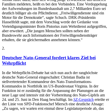
Familien meldeten, heißt es bei den Verbänden. Eine Verdoppelung
der Aufwendungen im Bundeshaushalt um 2,7 Milliarden Euro sei
deutlich billiger als ein Pflichtdienst. „Freiwilligendienste sind ein
Motor für die Demokratie“, sagte Schuch. DRK-Präsidentin
Hasselfeldt sagte, mit dem Vorschlag werde der Gedanke von
Verteidigungsminister Boris Pistorius zum Wehrdienst aufgegriffen,
aber erweitert. „Die jungen Menschen sollten neben der
Bundeswehr auch Informationen der Freiwilligendienstträger
erhalten, die sie gleichermaßen annehmen können.“
2
.
Deutscher Nato-General fordert klares Ziel bei
Wehrpflicht
In die Wehrpflicht-Debatte hat sich nun auch der ranghöchste
deutsche Nato-General eingeschaltet: Christian Badia ist
stellvertretender Kommandeur des Nato-Transformations-
Kommandos in Northfolk im US-Bundesstaat Virginia. In der
Funktion ist er zuständig für die Anpassung der Planungen an die
neue Lage und intensiv mit der Vorbereitung des Nato-Gipfels am
24. und 25. Juni in Den Haag beschäftigt. Im
SZ
-Gespräch
erteilte er
der Linie von SPD-Fraktionschef Miersch eine deutliche Absage:
„Zu sagen, wir warten erst einmal diese Legislaturperiode ab, das