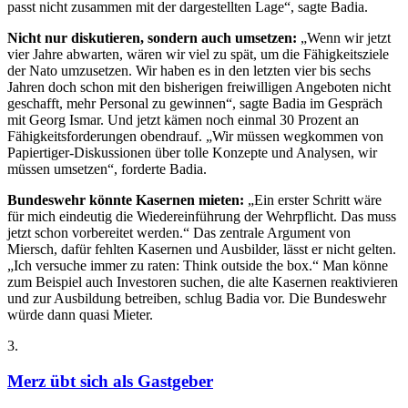
passt nicht zusammen mit der dargestellten Lage“, sagte Badia.
Nicht nur diskutieren, sondern auch umsetzen:
„Wenn wir jetzt
vier Jahre abwarten, wären wir viel zu spät, um die Fähigkeitsziele
der Nato umzusetzen. Wir haben es in den letzten vier bis sechs
Jahren doch schon mit den bisherigen freiwilligen Angeboten nicht
geschafft, mehr Personal zu gewinnen“, sagte Badia im Gespräch
mit Georg Ismar. Und jetzt kämen noch einmal 30 Prozent an
Fähigkeitsforderungen obendrauf. „Wir müssen wegkommen von
Papiertiger-Diskussionen über tolle Konzepte und Analysen, wir
müssen umsetzen“, forderte Badia.
Bundeswehr könnte Kasernen mieten:
„Ein erster Schritt wäre
für mich eindeutig die Wiedereinführung der Wehrpflicht. Das muss
jetzt schon vorbereitet werden.“ Das zentrale Argument von
Miersch, dafür fehlten Kasernen und Ausbilder, lässt er nicht gelten.
„Ich versuche immer zu raten: Think outside the box.“ Man könne
zum Beispiel auch Investoren suchen, die alte Kasernen reaktivieren
und zur Ausbildung betreiben, schlug Badia vor. Die Bundeswehr
würde dann quasi Mieter.
3
.
Merz übt sich als Gastgeber