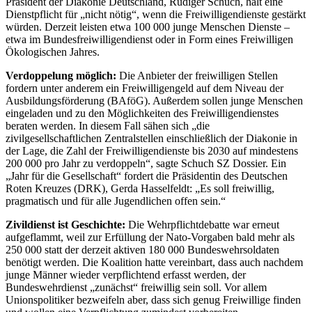
Präsident der Diakonie Deutschland, Rüdiger Schuch, hält eine
Dienstpflicht für „nicht nötig“, wenn die Freiwilligendienste gestärkt
würden. Derzeit leisten etwa 100 000 junge Menschen Dienste –
etwa im Bundesfreiwilligendienst oder in Form eines Freiwilligen
Ökologischen Jahres.
Verdoppelung möglich:
Die Anbieter der freiwilligen Stellen
fordern unter anderem ein Freiwilligengeld auf dem Niveau der
Ausbildungsförderung (BAföG). Außerdem sollen junge Menschen
eingeladen und zu den Möglichkeiten des Freiwilligendienstes
beraten werden. In diesem Fall sähen sich „die
zivilgesellschaftlichen Zentralstellen einschließlich der Diakonie in
der Lage, die Zahl der Freiwilligendienste bis 2030 auf mindestens
200 000 pro Jahr zu verdoppeln“, sagte Schuch SZ Dossier. Ein
„Jahr für die Gesellschaft“ fordert die Präsidentin des Deutschen
Roten Kreuzes (DRK), Gerda Hasselfeldt: „Es soll freiwillig,
pragmatisch und für alle Jugendlichen offen sein.“
Zivildienst ist Geschichte:
Die Wehrpflichtdebatte war erneut
aufgeflammt, weil zur Erfüllung der Nato-Vorgaben bald mehr als
250 000 statt der derzeit aktiven 180 000 Bundeswehrsoldaten
benötigt werden. Die Koalition hatte vereinbart, dass auch nachdem
junge Männer wieder verpflichtend erfasst werden, der
Bundeswehrdienst „zunächst“ freiwillig sein soll. Vor allem
Unionspolitiker bezweifeln aber, dass sich genug Freiwillige finden