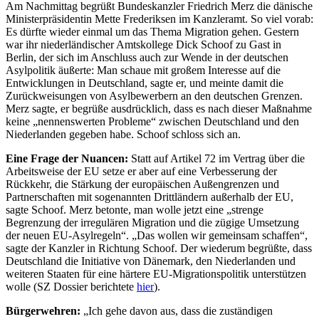
Am Nachmittag begrüßt Bundeskanzler Friedrich Merz die dänische
Ministerpräsidentin Mette Frederiksen im Kanzleramt. So viel vorab:
Es dürfte wieder einmal um das Thema Migration gehen. Gestern
war ihr niederländischer Amtskollege Dick Schoof zu Gast in
Berlin, der sich im Anschluss auch zur Wende in der deutschen
Asylpolitik äußerte: Man schaue mit großem Interesse auf die
Entwicklungen in Deutschland, sagte er, und meinte damit die
Zurückweisungen von Asylbewerbern an den deutschen Grenzen.
Merz sagte, er begrüße ausdrücklich, dass es nach dieser Maßnahme
keine „nennenswerten Probleme“ zwischen Deutschland und den
Niederlanden gegeben habe. Schoof schloss sich an.
Eine Frage der Nuancen:
Statt auf Artikel 72 im Vertrag über die
Arbeitsweise der EU setze er aber auf eine Verbesserung der
Rückkehr, die Stärkung der europäischen Außengrenzen und
Partnerschaften mit sogenannten Drittländern außerhalb der EU,
sagte Schoof. Merz betonte, man wolle jetzt eine „strenge
Begrenzung der irregulären Migration und die zügige Umsetzung
der neuen EU-Asylregeln“. „Das wollen wir gemeinsam schaffen“,
sagte der Kanzler in Richtung Schoof. Der wiederum begrüßte, dass
Deutschland die Initiative von Dänemark, den Niederlanden und
weiteren Staaten für eine härtere EU-Migrationspolitik unterstützen
wolle (SZ Dossier berichtete
hier
).
Bürgerwehren:
„Ich gehe davon aus, dass die zuständigen