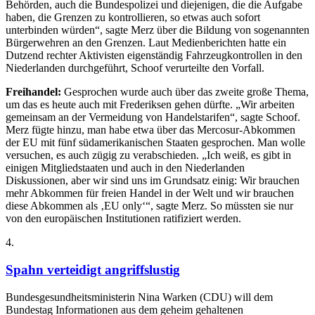
Behörden, auch die Bundespolizei und diejenigen, die die Aufgabe
haben, die Grenzen zu kontrollieren, so etwas auch sofort
unterbinden würden“, sagte Merz über die Bildung von sogenannten
Bürgerwehren an den Grenzen. Laut Medienberichten hatte ein
Dutzend rechter Aktivisten eigenständig Fahrzeugkontrollen in den
Niederlanden durchgeführt, Schoof verurteilte den Vorfall.
Freihandel:
Gesprochen wurde auch über das zweite große Thema,
um das es heute auch mit Frederiksen gehen dürfte. „Wir arbeiten
gemeinsam an der Vermeidung von Handelstarifen“, sagte Schoof.
Merz fügte hinzu, man habe etwa über das Mercosur-Abkommen
der EU mit fünf südamerikanischen Staaten gesprochen. Man wolle
versuchen, es auch zügig zu verabschieden. „Ich weiß, es gibt in
einigen Mitgliedstaaten und auch in den Niederlanden
Diskussionen, aber wir sind uns im Grundsatz einig: Wir brauchen
mehr Abkommen für freien Handel in der Welt und wir brauchen
diese Abkommen als ‚EU only‘“, sagte Merz. So müssten sie nur
von den europäischen Institutionen ratifiziert werden.
4
.
Spahn verteidigt angriffslustig
Bundesgesundheitsministerin Nina Warken (CDU) will dem
Bundestag Informationen aus dem geheim gehaltenen