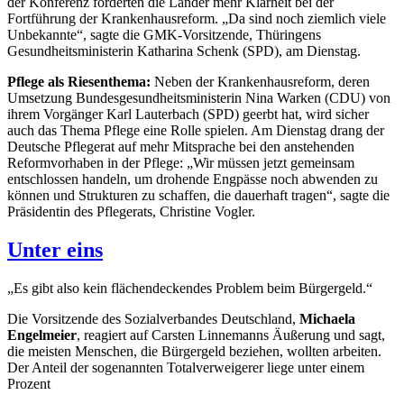
der Konferenz forderten die Länder mehr Klarheit bei der
Fortführung der Krankenhausreform. „Da sind noch ziemlich viele
Unbekannte“, sagte die GMK-Vorsitzende, Thüringens
Gesundheitsministerin Katharina Schenk (SPD), am Dienstag.
Pflege als Riesenthema:
Neben der Krankenhausreform, deren
Umsetzung Bundesgesundheitsministerin Nina Warken (CDU) von
ihrem Vorgänger Karl Lauterbach (SPD) geerbt hat, wird sicher
auch das Thema Pflege eine Rolle spielen. Am Dienstag drang der
Deutsche Pflegerat auf mehr Mitsprache bei den anstehenden
Reformvorhaben in der Pflege: „Wir müssen jetzt gemeinsam
entschlossen handeln, um drohende Engpässe noch abwenden zu
können und Strukturen zu schaffen, die dauerhaft tragen“, sagte die
Präsidentin des Pflegerats, Christine Vogler.
Unter eins
„
Es gibt also kein flächendeckendes Problem beim Bürgergeld.
“
Die Vorsitzende des Sozialverbandes Deutschland,
Michaela
Engelmeier
, reagiert auf Carsten Linnemanns Äußerung und sagt,
die meisten Menschen, die Bürgergeld beziehen, wollten arbeiten.
Der Anteil der sogenannten Totalverweigerer liege unter einem
Prozent