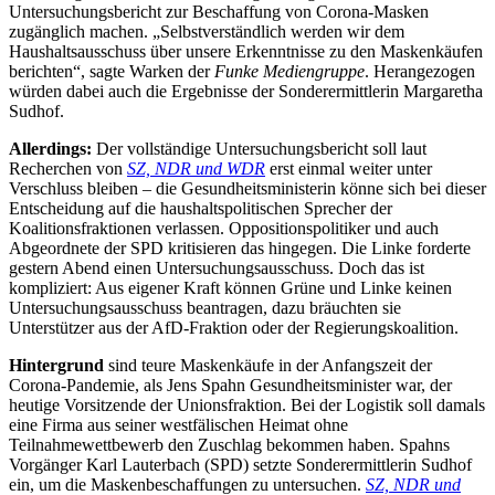
Untersuchungsbericht zur Beschaffung von Corona-Masken
zugänglich machen. „Selbstverständlich werden wir dem
Haushaltsausschuss über unsere Erkenntnisse zu den Maskenkäufen
berichten“, sagte Warken der
Funke Mediengruppe
. Herangezogen
würden dabei auch die Ergebnisse der Sonderermittlerin Margaretha
Sudhof.
Allerdings:
Der vollständige Untersuchungsbericht soll laut
Recherchen von
SZ, NDR und WDR
erst einmal weiter unter
Verschluss bleiben – die Gesundheitsministerin könne sich bei dieser
Entscheidung auf die haushaltspolitischen Sprecher der
Koalitionsfraktionen verlassen. Oppositionspolitiker und auch
Abgeordnete der SPD kritisieren das hingegen. Die Linke forderte
gestern Abend einen Untersuchungsausschuss. Doch das ist
kompliziert: Aus eigener Kraft können Grüne und Linke keinen
Untersuchungsausschuss beantragen, dazu bräuchten sie
Unterstützer aus der AfD-Fraktion oder der Regierungskoalition.
Hintergrund
sind teure Maskenkäufe in der Anfangszeit der
Corona-Pandemie, als Jens Spahn Gesundheitsminister war, der
heutige Vorsitzende der Unionsfraktion. Bei der Logistik soll damals
eine Firma aus seiner westfälischen Heimat ohne
Teilnahmewettbewerb den Zuschlag bekommen haben. Spahns
Vorgänger Karl Lauterbach (SPD) setzte Sonderermittlerin Sudhof
ein, um die Maskenbeschaffungen zu untersuchen.
SZ, NDR und