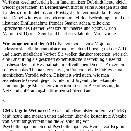
Verfassungsschutzbericht kann Innenminister Dobrindt heute gleich
wieder gebrauchen: In Bremerhaven trifft er seine Kollegen aus den
Ländern, dort findet bis zum Freitag die Innenministerkonferenz
statt. Dabei wird es unter anderem um hybride Bedrohungen und die
illegitime Einflussnahme fremder Staaten gehen, teilte eine
Sprecherin des Bremer Senators für Inneres und Sport, Ulrich
Mäurer (SPD) mit. Sein Land hat dieses Jahr den Vorsitz inne.
Wie umgehen mit der AfD?
Neben dem Thema Migration
befassen sich die Innenminister auch mit dem Umgang mit der AfD
und einem möglichen Verbot. Sie wollen darüber sprechen, wie sich
eine Einstufung als gesichert extremistische Bestrebung auswirkt,
„insbesondere auf Beschäftigte im öffentlichen Dienst“. Außerdem
soll es um das Thema Gewalt gegen Frauen und die Fußfessel nach
spanischem Vorbild gehen. Diskutiert wird auch, wie man
sexualisierte Gewalt gegen Kinder und Jugendliche bekämpfen
kann und junge Menschen vor extremistischer Beeinflussung im
Netz und auf Gaming-Plattformen schützen kann.
6
.
GMK tagt in Weimar:
Die Gesundheitsministerkonferenz (GMK)
berät heute und morgen unter anderem über die kostenfreie Abgabe
von Verhütungsmitteln und die Ausbildung von
Psychotherapeutinnen und Psychotherapeuten. Bereits vor Beginn