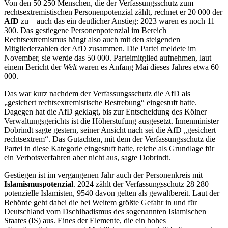
Von den 50 250 Menschen, die der Verfassungsschutz zum
rechtsextremistischen Personenpotenzial zählt, rechnet er 20 000 der
AfD
zu – auch das ein deutlicher Anstieg: 2023 waren es noch 11
300. Das gestiegene Personenpotenzial im Bereich
Rechtsextremismus hängt also auch mit den steigenden
Mitgliederzahlen der AfD zusammen. Die Partei meldete im
November, sie werde das 50 000. Parteimitglied aufnehmen, laut
einem Bericht der
Welt
waren es Anfang Mai dieses Jahres etwa 60
000.
Das war kurz nachdem der Verfassungsschutz die AfD als
„gesichert rechtsextremistische Bestrebung“ eingestuft hatte.
Dagegen hat die AfD geklagt, bis zur Entscheidung des Kölner
Verwaltungsgerichts ist die Höherstufung ausgesetzt. Innenminister
Dobrindt sagte gestern, seiner Ansicht nach sei die AfD „gesichert
rechtsextrem“. Das Gutachten, mit dem der Verfassungsschutz die
Partei in diese Kategorie eingestuft hatte, reiche als Grundlage für
ein Verbotsverfahren aber nicht aus, sagte Dobrindt.
Gestiegen ist im vergangenen Jahr auch der Personenkreis mit
Islamismuspotenzial
. 2024 zählt der Verfassungsschutz 28 280
potenzielle Islamisten, 9540 davon gelten als gewaltbereit. Laut der
Behörde geht dabei die bei Weitem größte Gefahr in und für
Deutschland vom Dschihadismus des sogenannten Islamischen
Staates (IS) aus. Eines der Elemente, die ein hohes