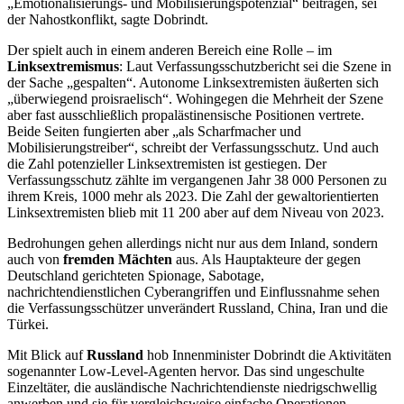
„Emotionalisierungs- und Mobilisierungspotenzial“ beitragen, sei
der Nahostkonflikt, sagte Dobrindt.
Der spielt auch in einem anderen Bereich eine Rolle – im
Linksextremismus
: Laut Verfassungsschutzbericht sei die Szene in
der Sache „gespalten“. Autonome Linksextremisten äußerten sich
„überwiegend proisraelisch“. Wohingegen die Mehrheit der Szene
aber fast ausschließlich propalästinensische Positionen vertrete.
Beide Seiten fungierten aber „als Scharfmacher und
Mobilisierungstreiber“, schreibt der Verfassungsschutz. Und auch
die Zahl potenzieller Linksextremisten ist gestiegen. Der
Verfassungsschutz zählte im vergangenen Jahr 38 000 Personen zu
ihrem Kreis, 1000 mehr als 2023. Die Zahl der gewaltorientierten
Linksextremisten blieb mit 11 200 aber auf dem Niveau von 2023.
Bedrohungen gehen allerdings nicht nur aus dem Inland, sondern
auch von
fremden Mächten
aus. Als Hauptakteure der gegen
Deutschland gerichteten Spionage, Sabotage,
nachrichtendienstlichen Cyberangriffen und Einflussnahme sehen
die Verfassungsschützer unverändert Russland, China, Iran und die
Türkei.
Mit Blick auf
Russland
hob Innenminister Dobrindt die Aktivitäten
sogenannter Low-Level-Agenten hervor. Das sind ungeschulte
Einzeltäter, die ausländische Nachrichtendienste niedrigschwellig
anwerben und sie für vergleichsweise einfache Operationen