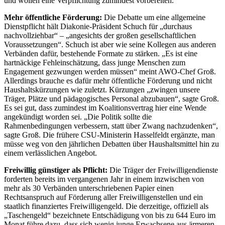
und wollen eine Verpflichtung zumindest vorbereiten.
Mehr öffentliche Förderung:
Die Debatte um eine allgemeine
Dienstpflicht hält Diakonie-Präsident Schuch für „durchaus
nachvollziehbar“ – „angesichts der großen gesellschaftlichen
Voraussetzungen“. Schuch ist aber wie seine Kollegen aus anderen
Verbänden dafür, bestehende Formate zu stärken. „Es ist eine
hartnäckige Fehleinschätzung, dass junge Menschen zum
Engagement gezwungen werden müssen“ meint AWO-Chef Groß.
Allerdings brauche es dafür mehr öffentliche Förderung und nicht
Haushaltskürzungen wie zuletzt. Kürzungen „zwingen unsere
Träger, Plätze und pädagogisches Personal abzubauen“, sagte Groß.
Es sei gut, dass zumindest im Koalitionsvertrag hier eine Wende
angekündigt worden sei. „Die Politik sollte die
Rahmenbedingungen verbessern, statt über Zwang nachzudenken“,
sagte Groß. Die frühere CSU-Ministerin Hasselfeldt ergänzte, man
müsse weg von den jährlichen Debatten über Haushaltsmittel hin zu
einem verlässlichen Angebot.
Freiwillig günstiger als Pflicht:
Die Träger der Freiwilligendienste
forderten bereits im vergangenen Jahr in einem inzwischen von
mehr als 30 Verbänden unterschriebenen Papier einen
Rechtsanspruch auf Förderung aller Freiwilligenstellen und ein
staatlich finanziertes Freiwilligengeld. Die derzeitige, offiziell als
„Taschengeld“ bezeichnete Entschädigung von bis zu 644 Euro im
Monat führe dazu, dass sich wenig junge Erwachsene aus ärmeren