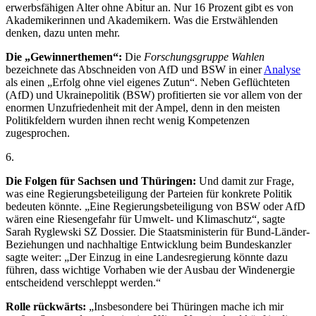
erwerbsfähigen Alter ohne Abitur an. Nur 16 Prozent gibt es von
Akademikerinnen und Akademikern. Was die Erstwählenden
denken, dazu unten mehr.
Die „Gewinnerthemen“:
Die
Forschungsgruppe Wahlen
bezeichnete das Abschneiden von AfD und BSW in einer
Analyse
als einen „Erfolg ohne viel eigenes Zutun“. Neben Geflüchteten
(AfD) und Ukrainepolitik (BSW) profitierten sie vor allem von der
enormen Unzufriedenheit mit der Ampel, denn in den meisten
Politikfeldern wurden ihnen recht wenig Kompetenzen
zugesprochen.
6
.
Die Folgen für Sachsen und Thüringen:
Und damit zur Frage,
was eine Regierungsbeteiligung der Parteien für konkrete Politik
bedeuten könnte. „Eine Regierungsbeteiligung von BSW oder AfD
wären eine Riesengefahr für Umwelt- und Klimaschutz“, sagte
Sarah Ryglewski SZ Dossier. Die Staatsministerin für Bund-Länder-
Beziehungen und nachhaltige Entwicklung beim Bundeskanzler
sagte weiter: „Der Einzug in eine Landesregierung könnte dazu
führen, dass wichtige Vorhaben wie der Ausbau der Windenergie
entscheidend verschleppt werden.“
Rolle rückwärts:
„Insbesondere bei Thüringen mache ich mir