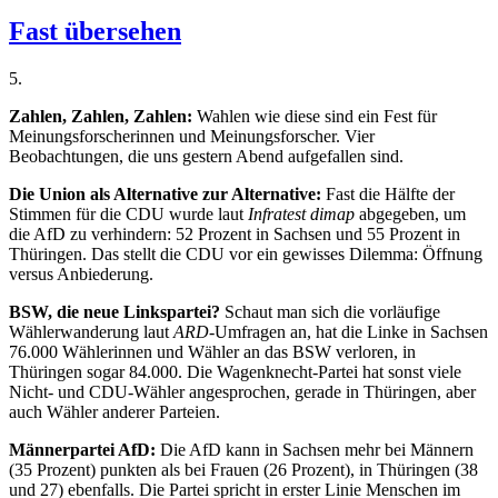
Fast übersehen
5
.
Zahlen, Zahlen, Zahlen:
Wahlen wie diese sind ein Fest für
Meinungsforscherinnen und Meinungsforscher. Vier
Beobachtungen, die uns gestern Abend aufgefallen sind.
Die Union als Alternative zur Alternative:
Fast die Hälfte der
Stimmen für die CDU wurde laut
Infratest dimap
abgegeben, um
die AfD zu verhindern: 52 Prozent in Sachsen und 55 Prozent in
Thüringen. Das stellt die CDU vor ein gewisses Dilemma: Öffnung
versus Anbiederung.
BSW, die neue Linkspartei?
Schaut man sich die vorläufige
Wählerwanderung laut
ARD
-Umfragen an, hat die Linke in Sachsen
76.000 Wählerinnen und Wähler an das BSW verloren, in
Thüringen sogar 84.000. Die Wagenknecht-Partei hat sonst viele
Nicht- und CDU-Wähler angesprochen, gerade in Thüringen, aber
auch Wähler anderer Parteien.
Männerpartei AfD:
Die AfD kann in Sachsen mehr bei Männern
(35 Prozent) punkten als bei Frauen (26 Prozent), in Thüringen (38
und 27) ebenfalls. Die Partei spricht in erster Linie Menschen im