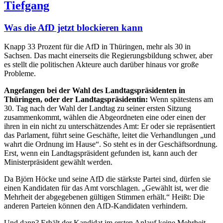
Tiefgang
Was die AfD jetzt blockieren kann
Knapp 33 Prozent für die AfD in Thüringen, mehr als 30 in
Sachsen. Das macht einerseits die Regierungsbildung schwer, aber
es stellt die politischen Akteure auch darüber hinaus vor große
Probleme.
Angefangen bei der Wahl des Landtagspräsidenten in
Thüringen, oder der Landtagspräsidentin:
Wenn spätestens am
30. Tag nach der Wahl der Landtag zu seiner ersten Sitzung
zusammenkommt, wählen die Abgeordneten eine oder einen der
ihren in ein nicht zu unterschätzendes Amt: Er oder sie repräsentiert
das Parlament, führt seine Geschäfte, leitet die Verhandlungen „und
wahrt die Ordnung im Hause“. So steht es in der Geschäftsordnung.
Erst, wenn ein Landtagspräsident gefunden ist, kann auch der
Ministerpräsident gewählt werden.
Da Björn Höcke und seine AfD die stärkste Partei sind, dürfen sie
einen Kandidaten für das Amt vorschlagen. „Gewählt ist, wer die
Mehrheit der abgegebenen gültigen Stimmen erhält.“ Heißt: Die
anderen Parteien können den AfD-Kandidaten verhindern.
Und dann? Erhält der Kandidat im ersten Anlauf keine Mehrheit,