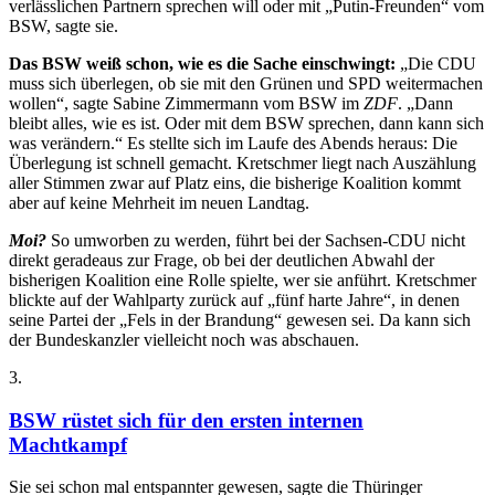
verlässlichen Partnern sprechen will oder mit „Putin-Freunden“ vom
BSW, sagte sie.
Das BSW weiß schon, wie es die Sache einschwingt:
„Die CDU
muss sich überlegen, ob sie mit den Grünen und SPD weitermachen
wollen“, sagte Sabine Zimmermann vom BSW im
ZDF
. „Dann
bleibt alles, wie es ist. Oder mit dem BSW sprechen, dann kann sich
was verändern.“ Es stellte sich im Laufe des Abends heraus: Die
Überlegung ist schnell gemacht. Kretschmer liegt nach Auszählung
aller Stimmen zwar auf Platz eins, die bisherige Koalition kommt
aber auf keine Mehrheit im neuen Landtag.
Moi?
So umworben zu werden, führt bei der Sachsen-CDU nicht
direkt geradeaus zur Frage, ob bei der deutlichen Abwahl der
bisherigen Koalition eine Rolle spielte, wer sie anführt. Kretschmer
blickte auf der Wahlparty zurück auf „fünf harte Jahre“, in denen
seine Partei der „Fels in der Brandung“ gewesen sei. Da kann sich
der Bundeskanzler vielleicht noch was abschauen.
3
.
BSW rüstet sich für den ersten internen
Machtkampf
Sie sei schon mal entspannter gewesen, sagte die Thüringer