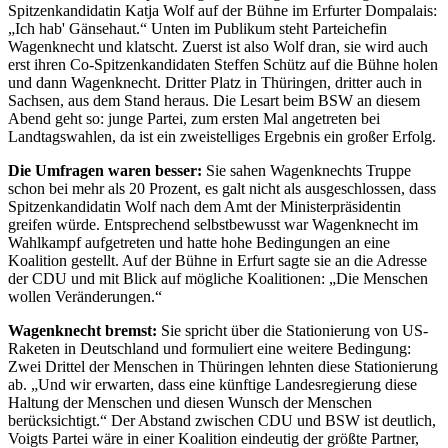
Spitzenkandidatin Katja Wolf auf der Bühne im Erfurter Dompalais:
„Ich hab' Gänsehaut.“ Unten im Publikum steht Parteichefin
Wagenknecht und klatscht. Zuerst ist also Wolf dran, sie wird auch
erst ihren Co-Spitzenkandidaten Steffen Schütz auf die Bühne holen
und dann Wagenknecht. Dritter Platz in Thüringen, dritter auch in
Sachsen, aus dem Stand heraus. Die Lesart beim BSW an diesem
Abend geht so: junge Partei, zum ersten Mal angetreten bei
Landtagswahlen, da ist ein zweistelliges Ergebnis ein großer Erfolg.
Die Umfragen waren besser:
Sie sahen Wagenknechts Truppe
schon bei mehr als 20 Prozent, es galt nicht als ausgeschlossen, dass
Spitzenkandidatin Wolf nach dem Amt der Ministerpräsidentin
greifen würde. Entsprechend selbstbewusst war Wagenknecht im
Wahlkampf aufgetreten und hatte hohe Bedingungen an eine
Koalition gestellt. Auf der Bühne in Erfurt sagte sie an die Adresse
der CDU und mit Blick auf mögliche Koalitionen: „Die Menschen
wollen Veränderungen.“
Wagenknecht bremst:
Sie spricht über die Stationierung von US-
Raketen in Deutschland und formuliert eine weitere Bedingung:
Zwei Drittel der Menschen in Thüringen lehnten diese Stationierung
ab. „Und wir erwarten, dass eine künftige Landesregierung diese
Haltung der Menschen und diesen Wunsch der Menschen
berücksichtigt.“ Der Abstand zwischen CDU und BSW ist deutlich,
Voigts Partei wäre in einer Koalition eindeutig der größte Partner,