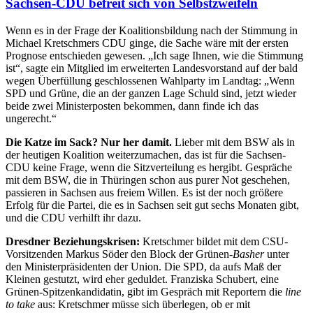
Sachsen-CDU befreit sich von Selbstzweifeln
Wenn es in der Frage der Koalitionsbildung nach der Stimmung in
Michael Kretschmers CDU ginge, die Sache wäre mit der ersten
Prognose entschieden gewesen. „Ich sage Ihnen, wie die Stimmung
ist“, sagte ein Mitglied im erweiterten Landesvorstand auf der bald
wegen Überfüllung geschlossenen Wahlparty im Landtag: „Wenn
SPD und Grüne, die an der ganzen Lage Schuld sind, jetzt wieder
beide zwei Ministerposten bekommen, dann finde ich das
ungerecht.“
Die Katze im Sack? Nur her damit.
Lieber mit dem BSW als in
der heutigen Koalition weiterzumachen, das ist für die Sachsen-
CDU keine Frage, wenn die Sitzverteilung es hergibt. Gespräche
mit dem BSW, die in Thüringen schon aus purer Not geschehen,
passieren in Sachsen aus freiem Willen. Es ist der noch größere
Erfolg für die Partei, die es in Sachsen seit gut sechs Monaten gibt,
und die CDU verhilft ihr dazu.
Dresdner Beziehungskrisen:
Kretschmer bildet mit dem CSU-
Vorsitzenden Markus Söder den Block der Grünen-
Basher
unter
den Ministerpräsidenten der Union. Die SPD, da aufs Maß der
Kleinen gestutzt, wird eher geduldet. Franziska Schubert, eine
Grünen-Spitzenkandidatin, gibt im Gespräch mit Reportern die
line
to take
aus: Kretschmer müsse sich überlegen, ob er mit