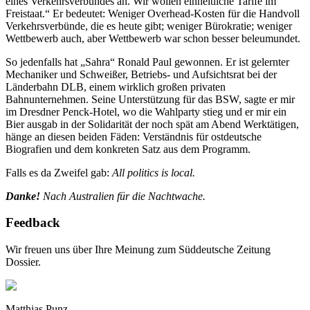
eines Verkehrsverbundes an. Wir wollen einheitliche Tarife im
Freistaat.“ Er bedeutet: Weniger Overhead-Kosten für die Handvoll
Verkehrsverbünde, die es heute gibt; weniger Bürokratie; weniger
Wettbewerb auch, aber Wettbewerb war schon besser beleumundet.
So jedenfalls hat „Sahra“ Ronald Paul gewonnen. Er ist gelernter
Mechaniker und Schweißer, Betriebs- und Aufsichtsrat bei der
Länderbahn DLB, einem wirklich großen privaten
Bahnunternehmen. Seine Unterstützung für das BSW, sagte er mir
im Dresdner Penck-Hotel, wo die Wahlparty stieg und er mir ein
Bier ausgab in der Solidarität der noch spät am Abend Werktätigen,
hänge an diesen beiden Fäden: Verständnis für ostdeutsche
Biografien und dem konkreten Satz aus dem Programm.
Falls es da Zweifel gab:
All politics is local.
Danke!
Nach Australien für die Nachtwache.
Feedback
Wir freuen uns über Ihre Meinung zum Süddeutsche Zeitung
Dossier.
Matthias Punz