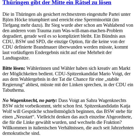
Thüringen gibt der Mitte ein Rätsel zu lösen
Die in Thüringen als gesichert rechtsextrem eingestufte Partei unter
Björn Höcke triumphiert und erreicht eine Sperrminorität (im
Tiefgang mehr dazu). Ihr Sieg wurde aber schon am Wahlabend von
den anderen vom Trauma zum Was-will-man-machen-Problem
degradiert, gerade weil es so kompliziert bleibt. Ein Bündnis aus
CDU, BSW und SPD, die einzige Option, für die keine von der
CDU definierte Brandmauer überwunden werden müsste, kommt
laut vorläufigem Endergebnis
nicht auf eine Mehrheit der
Landtagssitze.
Bitte lösen:
Wählerinnen und Wähler haben sich kreativ am Markt
der Möglichkeiten bedient.
CDU-Spitzenkandidat Mario Voigt, der
aus dem Wahlergebnis in der Tat die Chance für eine „stabile
Regierung“ abliest, müsste mit der Linken sprechen, in der CDU ein
Tabuthema.
No Wagenknecht, no party:
Dass Voigt an Sahra Wagenknechts
BSW nicht vorbeikommt, steht schon fest. Spitzenkandidatin Katja
Wolf will Gespräche schnellstmöglich beginnen, das BSW stehe für
einen „Neustart“. Vielleicht denken das auch einzelne Abgeordnete,
die für die Linke gewählt wurden, und wechseln die Fraktion?
Willkommen in italienischen Verhältnissen, die auch seit Jahrzehnten
demokratische sind.