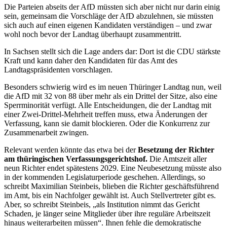
Die Parteien abseits der AfD müssten sich aber nicht nur darin einig
sein, gemeinsam die Vorschläge der AfD abzulehnen, sie müssten
sich auch auf einen eigenen Kandidaten verständigen – und zwar
wohl noch bevor der Landtag überhaupt zusammentritt.
In Sachsen stellt sich die Lage anders dar: Dort ist die CDU stärkste
Kraft und kann daher den Kandidaten für das Amt des
Landtagspräsidenten vorschlagen.
Besonders schwierig wird es im neuen Thüringer Landtag nun, weil
die AfD mit 32 von 88 über mehr als ein Drittel der Sitze, also eine
Sperrminorität verfügt. Alle Entscheidungen, die der Landtag mit
einer Zwei-Drittel-Mehrheit treffen muss, etwa Änderungen der
Verfassung, kann sie damit blockieren. Oder die Konkurrenz zur
Zusammenarbeit zwingen.
Relevant werden könnte das etwa bei der
Besetzung der Richter
am thüringischen Verfassungsgerichtshof.
Die Amtszeit aller
neun Richter endet spätestens 2029. Eine Neubesetzung müsste also
in der kommenden Legislaturperiode geschehen. Allerdings, so
schreibt Maximilian Steinbeis, blieben die Richter geschäftsführend
im Amt, bis ein Nachfolger gewählt ist. Auch Stellvertreter gibt es.
Aber, so schreibt Steinbeis, „als Institution nimmt das Gericht
Schaden, je länger seine Mitglieder über ihre reguläre Arbeitszeit
hinaus weiterarbeiten müssen“. Ihnen fehle die demokratische