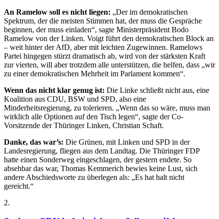
An Ramelow soll es nicht liegen:
„Der im demokratischen
Spektrum, der die meisten Stimmen hat, der muss die Gespräche
beginnen, der muss einladen“, sagte Ministerpräsident Bodo
Ramelow von der Linken. Voigt führt den demokratischen Block an
– weit hinter der AfD, aber mit leichten Zugewinnen. Ramelows
Partei hingegen stürzt dramatisch ab, wird von der stärksten Kraft
zur vierten, will aber trotzdem alle unterstützen, die helfen, dass „wir
zu einer demokratischen Mehrheit im Parlament kommen“.
Wenn das nicht klar genug ist:
Die Linke schließt nicht aus, eine
Koalition aus CDU, BSW und SPD, also eine
Minderheitsregierung, zu tolerieren. „Wenn das so wäre, muss man
wirklich alle Optionen auf den Tisch legen“, sagte der Co-
Vorsitzende der Thüringer Linken, Christian Schaft.
Danke, das war’s:
Die Grünen, mit Linken und SPD in der
Landesregierung, fliegen aus dem Landtag. Die Thüringer FDP
hatte einen Sonderweg eingeschlagen, der gestern endete. So
absehbar das war, Thomas Kemmerich bewies keine Lust, sich
andere Abschiedsworte zu überlegen als: „Es hat halt nicht
gereicht.“
2
.