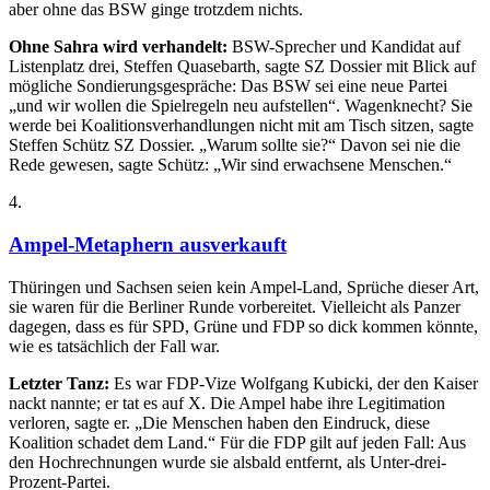
aber ohne das BSW ginge trotzdem nichts.
Ohne Sahra wird verhandelt:
BSW-Sprecher und Kandidat auf
Listenplatz drei, Steffen Quasebarth, sagte SZ Dossier mit Blick auf
mögliche Sondierungsgespräche: Das BSW sei eine neue Partei
„und wir wollen die Spielregeln neu aufstellen“. Wagenknecht?
Sie
werde bei Koalitionsverhandlungen nicht mit am Tisch sitzen, sagte
Steffen Schütz SZ Dossier. „Warum sollte sie?“ Davon sei nie die
Rede gewesen, sagte Schütz: „Wir sind erwachsene Menschen.“
4
.
Ampel-Metaphern ausverkauft
Thüringen und Sachsen seien kein Ampel-Land, Sprüche dieser Art,
sie waren für die Berliner Runde vorbereitet. Vielleicht als Panzer
dagegen, dass es für SPD, Grüne und FDP so dick kommen könnte,
wie es tatsächlich der Fall war.
Letzter Tanz:
Es war FDP-Vize Wolfgang Kubicki, der den Kaiser
nackt nannte; er tat es auf X. Die Ampel habe ihre Legitimation
verloren, sagte er. „Die Menschen haben den Eindruck, diese
Koalition schadet dem Land.“ Für die FDP gilt auf jeden Fall: Aus
den Hochrechnungen wurde sie alsbald entfernt, als Unter-drei-
Prozent-Partei.