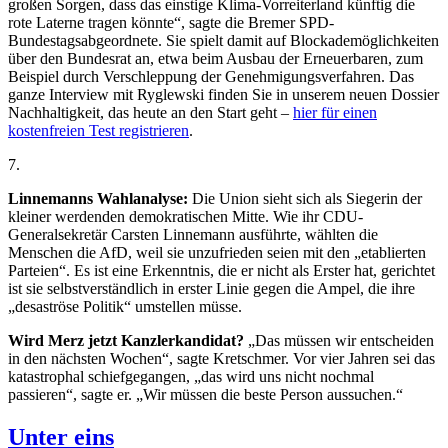
großen Sorgen, dass das einstige Klima-Vorreiterland künftig die
rote Laterne tragen könnte“, sagte die Bremer SPD-
Bundestagsabgeordnete. Sie spielt damit auf Blockademöglichkeiten
über den Bundesrat an, etwa beim Ausbau der Erneuerbaren, zum
Beispiel durch Verschleppung der Genehmigungsverfahren. Das
ganze Interview mit Ryglewski finden Sie in unserem neuen Dossier
Nachhaltigkeit, das heute an den Start geht –
hier für einen
kostenfreien Test registrieren
.
7
.
Linnemanns Wahlanalyse:
Die Union sieht sich als Siegerin der
kleiner werdenden demokratischen Mitte. Wie ihr CDU-
Generalsekretär Carsten Linnemann ausführte, wählten die
Menschen die AfD, weil sie unzufrieden seien mit den „etablierten
Parteien“. Es ist eine Erkenntnis, die er nicht als Erster hat, gerichtet
ist sie selbstverständlich in erster Linie gegen die Ampel, die ihre
„desaströse Politik“ umstellen müsse.
Wird Merz jetzt Kanzlerkandidat?
„Das müssen wir entscheiden
in den nächsten Wochen“, sagte Kretschmer. Vor vier Jahren sei das
katastrophal schiefgegangen, „das wird uns nicht nochmal
passieren“, sagte er. „Wir müssen die beste Person aussuchen.“
Unter eins