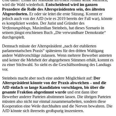
wird die Wahl wiederholt.
Entscheidend wird im ganzen
Prozedere die Rolle des Alterspräsidenten sein, des ältesten
Abgeordneten.
Er oder sie leitet die erste Sitzung. Kommt er
jedoch auch von der AfD (wie es 2019 bereits der Fall war), könnte
es kompliziert werden. Der Jurist und Gründer des
Verfassungsblogs
, Maximilian Steinbeis, hat dieses Szenario in
seinem jüngst erschienen Buch „Die verwundbare Demokratie“
durchgespielt.
Demnach müsste der Alterspräsident „nach der etablierten
parlamentarischen Praxis“ spätestens für den dritten Wahlgang
andere Wahlvorschläge zulassen. Wenn mehrere Bewerber antreten
und keiner die Mehrheit der abgegebenen Stimmen erhält, kommt es
zu einer Stichwahl. So sieht es die Geschäftsordnung des Landtags
vor.
Steinbeis macht aber noch eine andere Möglichkeit auf:
Der
Alterspräsident könnte von der Praxis abweichen – und die
AfD einfach so lange Kandidaten vorschlagen, bis über die
gesamte Fraktion abgestimmt wurde
und erst dann über
Bewerber anderer Parteien abstimmen lassen. Die übrigen Parteien
müssten also nicht nur einmal zusammenarbeiten, sondern diese
Kooperation eine Weile durchhalten und die Nerven bewahren. Die
AfD könnte sich ihrerseits großspurig inszenieren.