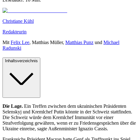
Christiane Kühl
Redakteurin
Mit
Felix Lee
,
Matthias Müller
,
Matthias Punz
und
Michael
Radunski
Inhaltsverzeichnis
Die Lage.
Ein Treffen zwischen dem ukrainischen Präsidenten
Selenskyj und Kremlchef Putin könnte in der Schweiz stattfinden.
Die Schweiz würde dem Kremlchef Immunität vor einer
Strafverfolgung gewähren, wenn er zu Friedensgesprächen über die
Ukraine einreise, sagte Außenminister Ignazio Cassis.
Frankreichs Präsident Macron hatte Genf als Treffpunkt ins Spiel